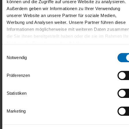
können und die Zugriffe auf unsere Website zu analysieren.
Außerdem geben wir Informationen zu Ihrer Verwendung
unserer Website an unsere Partner für soziale Medien,
Werbung und Analysen weiter. Unsere Partner führen diese
Informationen möglicherweise mit weiteren Daten zusammen
die Sie ihnen bereitgestellt haben oder die sie im Rahmen Ihr
Nutzung der Dienste gesammelt haben.
Einwilligungsauswahl
Notwendig
Präferenzen
25.06.2025
Statistiken
So geht Onboarding heute
Marketing
Ein gutes Onboarding ist essenziell, um Mitarbeitende
langfristig im Unternehmen zu halten. Einen Überblick