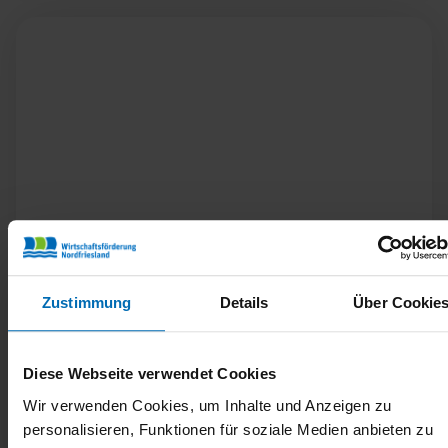
25.07.2025
Zustimmung
Details
Über Cookie
Good-Practice-Beispiel
grenzüberschreitende Kooperation
Lesen Sie mehr über das spannende
Diese Webseite verwendet Cookies
semesterbegleitende Projekt der Syddansk Universitet
Wir verwenden Cookies, um Inhalte und Anzeigen zu
(SDU) und der Messe Husum & Congress im Rahmen
personalisieren, Funktionen für soziale Medien anbieten zu
des Projekts ARTEMIS.