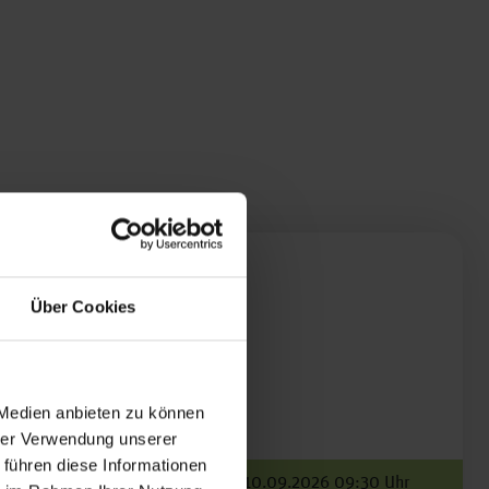
Über Cookies
 Medien anbieten zu können
hrer Verwendung unserer
 führen diese Informationen
08.09.2026 08:30 Uhr | 10.09.2026 09:30 Uhr