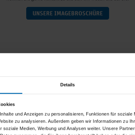
UNSERE IMAGEBROSCHÜRE
punktthemen.
Details
Cookies
nhalte und Anzeigen zu personalisieren, Funktionen für soziale
25.08.2026 | 09:30 - 11:00 Uhr
Website zu analysieren. Außerdem geben wir Informationen zu I
r soziale Medien, Werbung und Analysen weiter. Unsere Partner
PePe Online-Workshop: Führung im Wandel