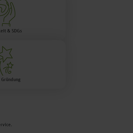
keit & SDGs
& Gründung
rvice.