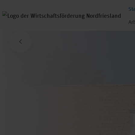
St
Ar
Vorheriger