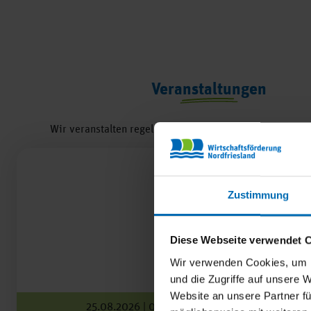
Veranstaltungen
Wir veranstalten regelmäßig Events zu unseren Schwer
Zustimmung
Diese Webseite verwendet 
Wir verwenden Cookies, um I
und die Zugriffe auf unsere 
Website an unsere Partner fü
25.08.2026 | 09:00 - 19:00 Uhr