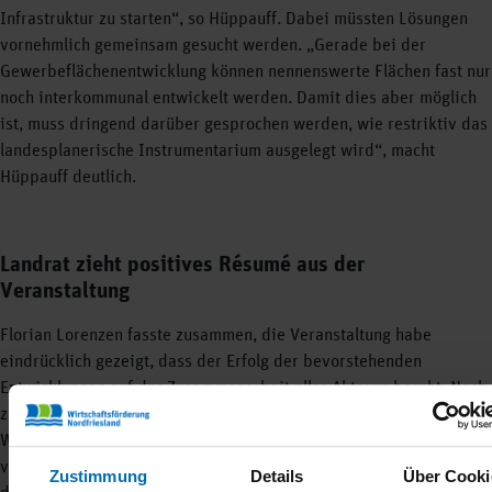
Infrastruktur zu starten“, so Hüppauff. Dabei müssten Lösungen
vornehmlich gemeinsam gesucht werden. „Gerade bei der
Gewerbeflächenentwicklung können nennenswerte Flächen fast nur
noch interkommunal entwickelt werden. Damit dies aber möglich
ist, muss dringend darüber gesprochen werden, wie restriktiv das
landesplanerische Instrumentarium ausgelegt wird“, macht
Hüppauff deutlich.
Landrat zieht positives Résumé aus der
Veranstaltung
Florian Lorenzen fasste zusammen, die Veranstaltung habe
eindrücklich gezeigt, dass der Erfolg der bevorstehenden
Entwicklungen auf der Zusammenarbeit aller Akteure beruht. Nach
zahlreichen Abstimmungsgesprächen im letzten Jahr markiere der
Workshop den zweiten Schritt des Prozesses. „Nordfriesland steht
vor der Herausforderung, diese großartige Chance zu nutzen, um
Zustimmung
Details
Über Cooki