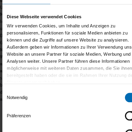
die Region nachhaltig zu stärken und zukunftssicher zu machen.
Unsere Wirtschaftsförderung wird in den kommenden Wochen und
Monaten eng mit allen Beteiligten zusammenarbeiten, um die
Diese Webseite verwendet Cookies
identifizierten Bedarfe und Potenziale in konkrete Maßnahmen
Wir verwenden Cookies, um Inhalte und Anzeigen zu
umzusetzen“, betonte der Landrat.
personalisieren, Funktionen für soziale Medien anbieten zu
Dr. Jerome Stuck, Leiter Ansiedlung und
können und die Zugriffe auf unsere Website zu analysieren.
Gewerbeflächenmanagement bei der Wirtschaftsförderung
Außerdem geben wir Informationen zu Ihrer Verwendung uns
Nordfriesland, unterstreicht im Nachgang die Wichtigkeit des
Website an unsere Partner für soziale Medien, Werbung und
Workshops für die zukünftige Entwicklung: „Diese Veranstaltung
Analysen weiter. Unsere Partner führen diese Informationen
war entscheidend, um zu erkennen, wo unsere Potenziale liegen,
möglicherweise mit weiteren Daten zusammen, die Sie ihne
welche Abstimmungsbedarfe es gibt und was die nächsten Schritte
bereitgestellt haben oder die sie im Rahmen Ihrer Nutzung d
sein müssen. Gepaart mit dem eingangs vom Landrat
Dienste gesammelt haben.
beschworenen positiven Mindset auf allen Ebenen, haben wir jetzt
Einwilligungsauswahl
die einmalige Chance, Nordfriesland gemeinsam
Notwendig
weiterzuentwickeln.“
Präferenzen