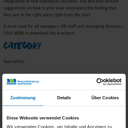
integration of new employees involves. You will also receive
suggestions on how to give your employees the feeling that
they are in the right place right from the start.
A must-read for all managers, HR staff and managing directors.
Click
HERE
to download the brochure.
CATEGORY
Specialists
SHARE
Zustimmung
Details
Über Cookies
Diese Webseite verwendet Cookies
Wir verwenden Cookies, um Inhalte und Anzeigen zu