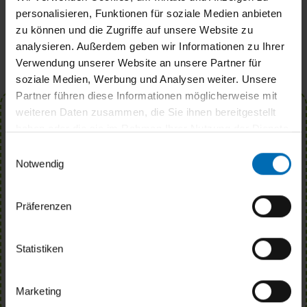
personalisieren, Funktionen für soziale Medien anbieten
zu können und die Zugriffe auf unsere Website zu
analysieren. Außerdem geben wir Informationen zu Ihrer
Verwendung unserer Website an unsere Partner für
soziale Medien, Werbung und Analysen weiter. Unsere
Partner führen diese Informationen möglicherweise mit
weiteren Daten zusammen, die Sie ihnen bereitgestellt
Newsletter
haben oder die sie im Rahmen Ihrer Nutzung der Dienste
gesammelt haben.
Einwilligungsauswahl
Subscribe to our newsletter to stay up to
Notwendig
date with news and events at .
E-Mail
Präferenzen
Ja, ich möchte mich zum Newsletter anmelden und
Statistiken
akzeptiere die Datenschutzhinweise.
ANMELDEN
Marketing