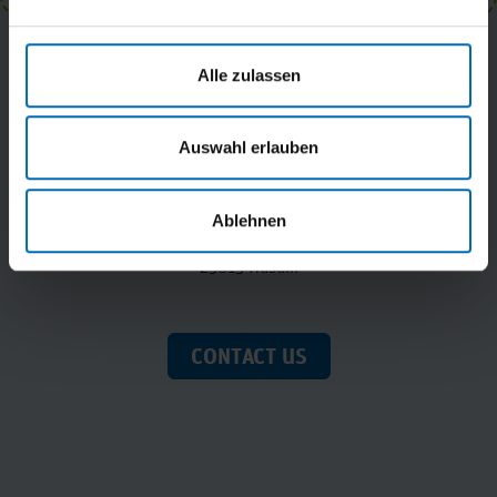
Alle zulassen
Auswahl erlauben
Wirtschaftsförderungsgesellschaft
Nordfriesland mbH
Ablehnen
Schloßstraße 7
25813 Husum
CONTACT US