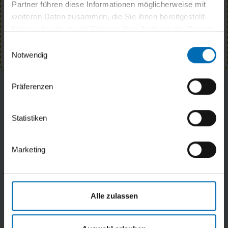
Partner führen diese Informationen möglicherweise mit
Ja, ich möchte mich zum Newsletter anmelden und
weiteren Daten zusammen, die Sie ihnen bereitgestellt
akzeptiere die Datenschutzhinweise.
haben oder die sie im Rahmen Ihrer Nutzung der Dienste
gesammelt haben.
ANMELDEN
Einwilligungsauswahl
Notwendig
Präferenzen
Statistiken
Wirtschaftsförderungsgesellschaft
Nordfriesland mbH
Marketing
Schloßstraße 7
25813 Husum
Alle zulassen