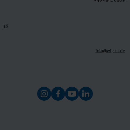
+49 4841 6685-
16
info@wfg-nf.de