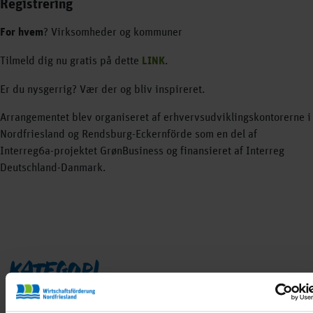
Registrering
For hvem
? Virksomheder og kommuner
Tilmeld dig nu gratis på dette
LINK
.
Er du nysgerrig? Vær der og bliv inspireret.
Arrangementet blev organiseret af erhvervsudviklingskontorerne i
Nordfriesland og Rendsburg-Eckernförde som en del af
Interreg6a-projektet GrønBusiness og finansieret af Interreg
Deutschland-Danmark.
KATEGORI
Grøn