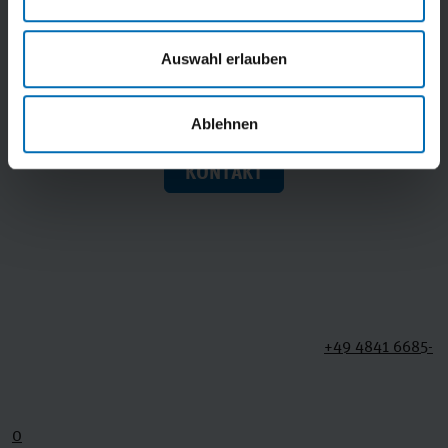
Nordfriesland mbH
Auswahl erlauben
Schloßstraße 7
25813 Husum
Ablehnen
KONTAKT
+49 4841 6685-
0