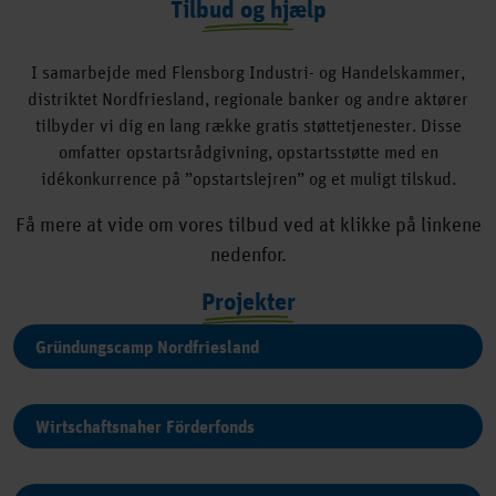
Tilbud og hjælp
I samarbejde med Flensborg Industri- og Handelskammer,
distriktet Nordfriesland, regionale banker og andre aktører
tilbyder vi dig en lang række gratis støttetjenester. Disse
omfatter opstartsrådgivning, opstartsstøtte med en
idékonkurrence på ”opstartslejren” og et muligt tilskud.
Få mere at vide om vores tilbud ved at klikke på linkene
nedenfor.
Projekter
Gründungscamp Nordfriesland
Wirtschaftsnaher Förderfonds