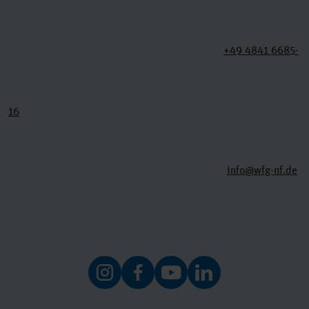
+49 4841 6685-
16
info@wfg-nf.de