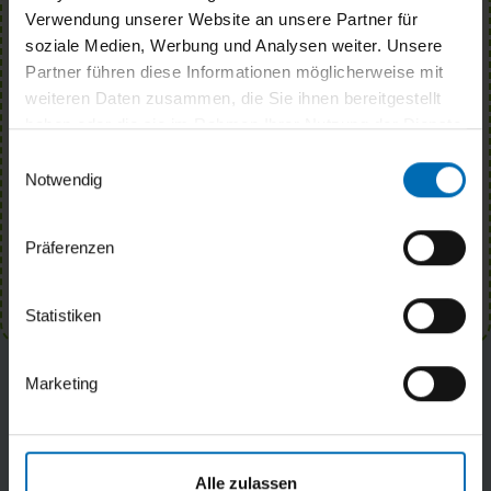
Verwendung unserer Website an unsere Partner für
Nyhedsbrev
soziale Medien, Werbung und Analysen weiter. Unsere
Partner führen diese Informationen möglicherweise mit
Meld dig til vores nyhedsbrev for at høre om
weiteren Daten zusammen, die Sie ihnen bereitgestellt
nyheder og arrangementer på Løbende.
haben oder die sie im Rahmen Ihrer Nutzung der Dienste
E-Mail
gesammelt haben.
Einwilligungsauswahl
Notwendig
Ja, ich möchte mich zum Newsletter anmelden und
akzeptiere die Datenschutzhinweise.
Präferenzen
ANMELDEN
Statistiken
Marketing
Wirtschaftsförderungsgesellschaft
Alle zulassen