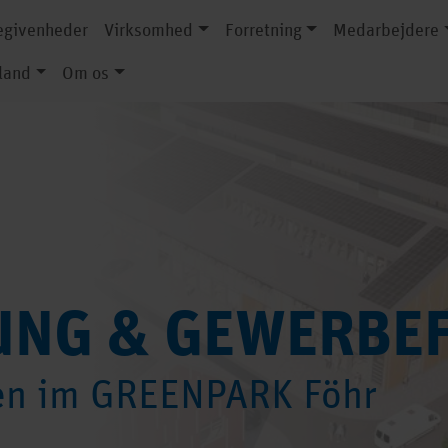
egivenheder
Virksomhed
Forretning
Medarbejdere
land
Om os
UNG & GEWERBE
hen im GREENPARK Föhr