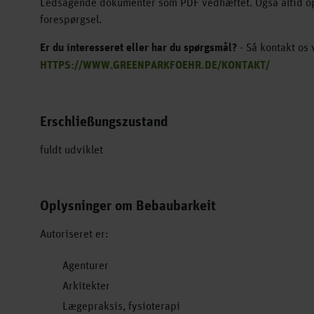
Ledsagende dokumenter som PDF vedhæftet. Også altid op
forespørgsel.
Er du interesseret eller har du spørgsmål?
- Så kontakt os v
HTTPS://WWW.GREENPARKFOEHR.DE/KONTAKT/
Erschließungszustand
fuldt udviklet
Oplysninger om Bebaubarkeit
Autoriseret er:
Agenturer
Arkitekter
Lægepraksis, fysioterapi