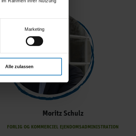
ie im Rahmen Ihrer Nutzung
Marketing
Alle zulassen
Moritz Schulz
FORLIG OG KOMMERCIEL EJENDOMSADMINISTRATION