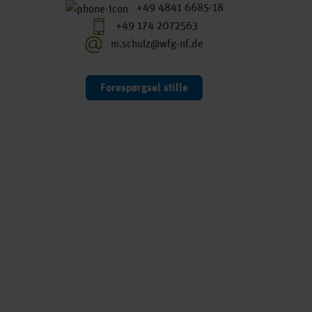
+49 4841 6685-18
+49 174 2072563
m.schulz@wfg-nf.de
Forespørgsel stille