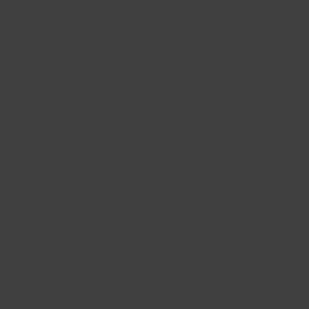
Lejepris pr. måne
9,25 - 14,90 €/m²
Erschließungszus
fuldt udviklet
Gewerbesteuerheb
360 %
Lage