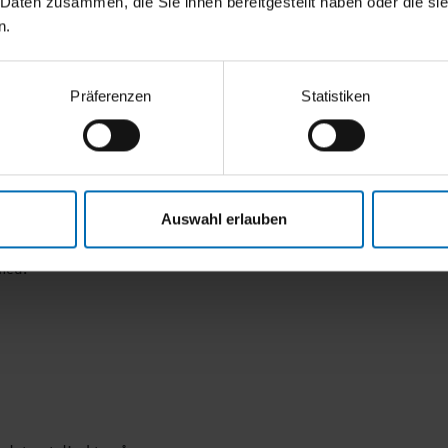
 Daten zusammen, die Sie ihnen bereitgestellt haben oder die s
n.
Präferenzen
Statistiken
ke fremtid og opføres på
 moderne erhvervspark med i
ds til effektive virksomheder
ninger og 3 erhvervshaller med
Auswahl erlauben
gi svarer til KfW Efficiency
ihed.