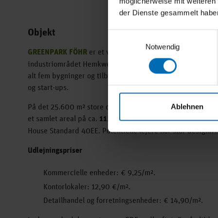
möglicherweise mit weiteren
der Dienste gesammelt habe
Objekt
Einwilligungsauswahl
Notwendig
GREENPARK FÖHR
er et vigtigt projekt for øens økonomis
industriområdet Hemkweg i Wyk. Det er udformet som en
alt fem bygninger og tilbyder udviklingsmuligheder og pla
og start-ups.
På det 25.600 m² store område er der i alt 2 erhvervsbyg
Ablehnen
et samlet areal på ca.
11.000 m².
Den installerede teknolo
House Standard 40EE. Potentielle lejere har stor designfr
Udlejningspriser
Kommercielle enheder: € 9,25/m².
Kontorlokaler: 12,90 €/m².
Detailhandel og forretningsenheder: € 14,90/m².