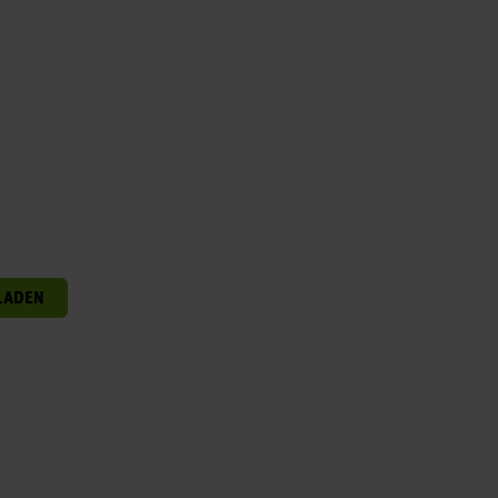
 omkring 4.280 er øens eneste by også dens kulturelle og økonomi
øbadets byområde af de to bydele Boldixum og Südstrand. Som und
nktioner for naboøen Amrum i Nordsøen med sin havn, indkøbsmulig
er.
s-Reederei bruger moderne færger til at forbinde fastlandet med 
l gennem den slesvig-holstenske nationalpark Vadehavet til Wyk o
 I de travle sommermåneder tilbydes der også udflugter til Hallige
Hörnum på Sild.
LADEN