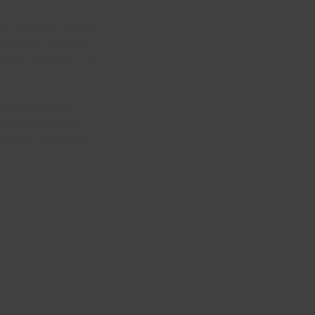
ske centrum. Ud over
ercenter varetager
heder, sundheds- og
Nordsø-øen Föhr.
g videre til Amrum
n-øerne Langeneß og