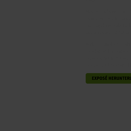
Med et indbyggertal på
bymidten består nords
Föhr også centrale fu
uddannelsesinstitution
Wyker Dampfschifffahrt
Overfarten fra Dagebül
tager ca. 50 minutter.
Hooge og til havnen i 
EXPOSÉ HERUNTER