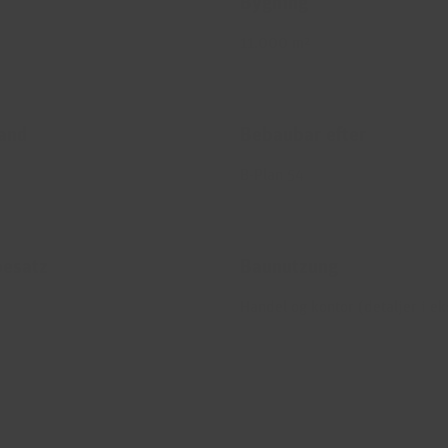
d
Bygning
11.000 m²
tand
Bebaubar efter
B-Plan 54
esatz
Baunutzung
Handel og kontor (detaljer i e