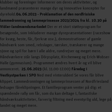
klubber og foreninger informerer om deres aktiviteter, og
landmænd præsenterer mange dyr og innovative koncepter for
dyrehold.
04.06
.
2023 -
Proklamation af den nordfrisiske
lammedronning og lammeprinsesse 2023/2024 fra kl. 10.30 på
Viöler-landmændsmarkedet
Der er et stort støtteprogram for
besøgende, som inkluderer mange dyrepræsentationer (raceshow
for kvæg, heste, får, fjerkræ osv.), demonstrationer af gamle
håndværk som smed, rebslager, tærsker, træskærer og mange
sjove og spil for børn i alle aldre, rundrejser og meget mere.
Håndværkere står langs Dörpsplatz, Kirchenweg og Erich-Wobser-
Halle (gymnasium). Programmet ændres hvert år og vil blive
annonceret.
25.06.2023
(kl. 11.00-17.00)
Fåredag i
Vestkystparken i SPO
Ned med vinterulden! Se vores får blive
klippet. Lammedronningen og lammeprinsessen af Nordfriesland
ledsager fåreklipningen. Et familieprogram venter på dig: et
spændende rally om får, som du kan deltage i, fantastiske
håndværksaktiviteter, farverig filtning med eventyrlig uld, lege på
landet og meget mere.