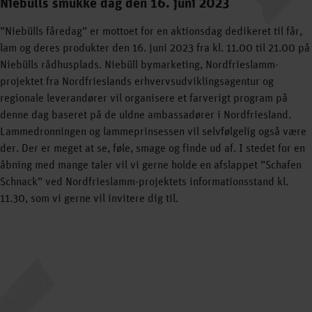
Niebülls smukke dag den 16. juni 2023
”Niebülls fåredag” er mottoet for en aktionsdag dedikeret til får,
lam og deres produkter den 16. juni 2023 fra kl. 11.00 til 21.00 på
Niebülls rådhusplads. Niebüll bymarketing, Nordfrieslamm-
projektet fra Nordfrieslands erhvervsudviklingsagentur og
regionale leverandører vil organisere et farverigt program på
denne dag baseret på de uldne ambassadører i Nordfriesland.
Lammedronningen og lammeprinsessen vil selvfølgelig også være
der. Der er meget at se, føle, smage og finde ud af. I stedet for en
åbning med mange taler vil vi gerne holde en afslappet ”Schafen
Schnack” ved Nordfrieslamm-projektets informationsstand kl.
11.30, som vi gerne vil invitere dig til.